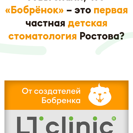
«Бобрёнок»
– это
первая
частная
детская
стоматология
Ростова?