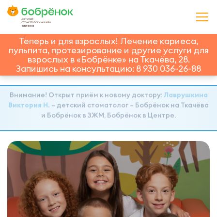
Теперь и для взрослых! Лечение кариеса,
пульпита, протезирование и другие услуги для
взрослых в «Бобрёнке» на Ткачёва, 28.
Запишись на консультацию: 8 930 036-26-88
Внимание! Открыт приём к новому доктору:
Лаврушкина
Виктория Н.
– детский стоматолог – Бобрёнок на Ткачёва
и Бобрёнок в ЗЖМ, Бобрёнок в Центре.