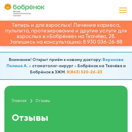
Теперь и для взрослых! Лечение кариеса,
пульпита, протезирование и другие услуги для
взрослых в «Бобрёнке» на Ткачёва, 28.
Запишись на консультацию: 8 930 036-26-88
Внимание! Открыт приём к новому доктору:
Воронова
Полина А.
– стоматолог-хирург – Бобрёнок на Ткачёва и
Бобрёнок в ЗЖМ.
8(863) 320-26-23
Главная
Отзывы
Отзывы