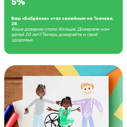
5%
Ваш «Бобрёнок» стал семейным на Ткачева,
28.
Ваше доверие стало больше. Доверяли нам
детей 20 лет? Теперь доверяйте и своё
здоровье.